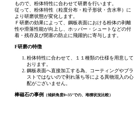
もので、粉体特性に合わせて研磨を行います。
従って、粉体特性（粒度分布・粒子形状・含水率）に
より研磨状態が変化します。
Ｆ研磨の効果によって、鋼板表面における粉体の剥離
性や滑落性能が向上し、ホッパー・シュートなどの付
着・残存及び閉塞の防止に飛躍的に寄与します。
F研磨の特徴
粉体特性に合わせて、１１種類の仕様を用意して
おります。
鋼板表面へ直接加工する為、コーティングやブラ
ストではないので剥れ落ち等による異物混入の心
配がございません。
棒磁石の事例
（傾斜角度θ=35°での、堆積状況比較）